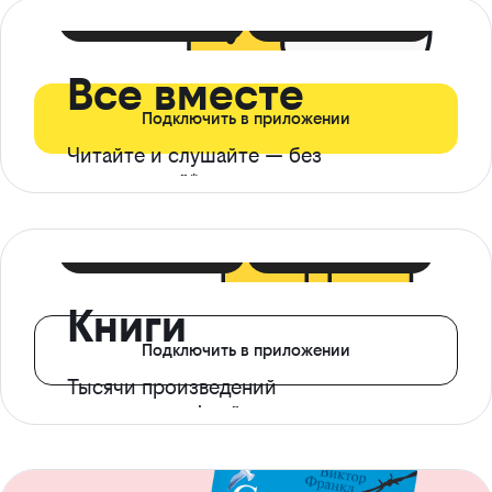
399 ₽ в мес
21 ₽ в день
Все вместе
Подключить в приложении
Читайте и слушайте — без
ограничений*
299 ₽ в мес
14 ₽ в день
Книги
Подключить в приложении
Тысячи произведений
с доступом офлайн