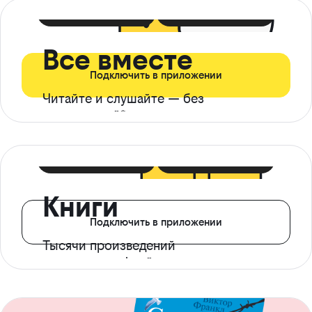
399 ₽ в мес
21 ₽ в день
Все вместе
Подключить в приложении
Читайте и слушайте — без
ограничений*
299 ₽ в мес
14 ₽ в день
Книги
Подключить в приложении
Тысячи произведений
с доступом офлайн