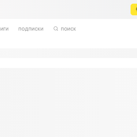
иги
подписки
поиск