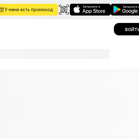
У меня есть промокод
войт