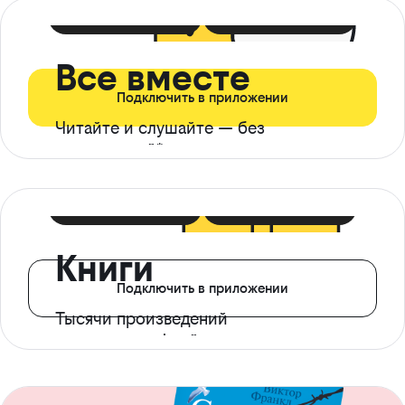
399 ₽ в мес
21 ₽ в день
Все вместе
Подключить в приложении
Читайте и слушайте — без
ограничений*
299 ₽ в мес
14 ₽ в день
Книги
Подключить в приложении
Тысячи произведений
с доступом офлайн