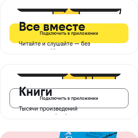
399 ₽ в мес
21 ₽ в день
Все вместе
Подключить в приложении
Читайте и слушайте — без
ограничений*
299 ₽ в мес
14 ₽ в день
Книги
Подключить в приложении
Тысячи произведений
с доступом офлайн