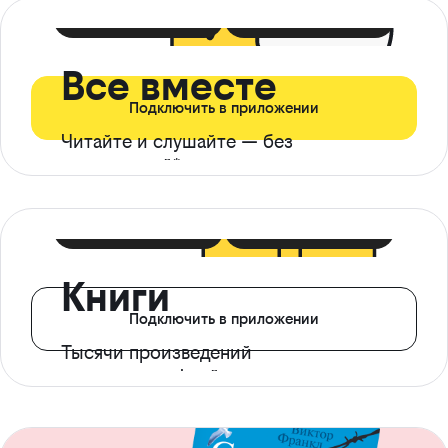
399 ₽ в мес
21 ₽ в день
Все вместе
Подключить в приложении
Читайте и слушайте — без
ограничений*
299 ₽ в мес
14 ₽ в день
Книги
Подключить в приложении
Тысячи произведений
с доступом офлайн