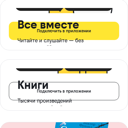
399 ₽ в мес
21 ₽ в день
Все вместе
Подключить в приложении
Читайте и слушайте — без
ограничений*
299 ₽ в мес
14 ₽ в день
Книги
Подключить в приложении
Тысячи произведений
с доступом офлайн