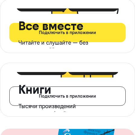
399 ₽ в мес
21 ₽ в день
Все вместе
Подключить в приложении
Читайте и слушайте — без
ограничений*
299 ₽ в мес
14 ₽ в день
Книги
Подключить в приложении
Тысячи произведений
с доступом офлайн