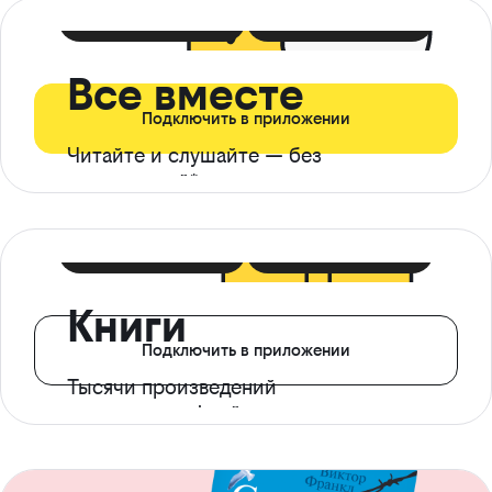
399 ₽ в мес
21 ₽ в день
Все вместе
Подключить в приложении
Читайте и слушайте — без
ограничений*
299 ₽ в мес
14 ₽ в день
Книги
Подключить в приложении
Тысячи произведений
с доступом офлайн