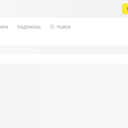
иги
подписки
поиск