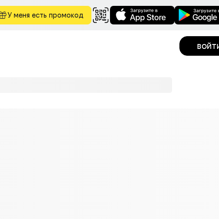
У меня есть промокод
войт