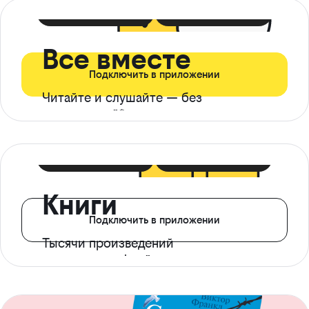
399 ₽ в мес
21 ₽ в день
Все вместе
Подключить в приложении
Читайте и слушайте — без
ограничений*
299 ₽ в мес
14 ₽ в день
Книги
Подключить в приложении
Тысячи произведений
с доступом офлайн