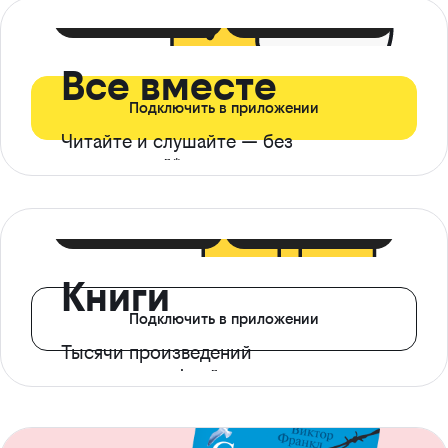
399 ₽ в мес
21 ₽ в день
Все вместе
Подключить в приложении
Читайте и слушайте — без
ограничений*
299 ₽ в мес
14 ₽ в день
Книги
Подключить в приложении
Тысячи произведений
с доступом офлайн