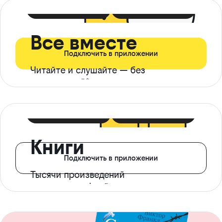
399 ₽ в мес
21 ₽ в день
Все вместе
Подключить в приложении
Читайте и слушайте — без
ограничений*
299 ₽ в мес
14 ₽ в день
Книги
Подключить в приложении
Тысячи произведений
с доступом офлайн