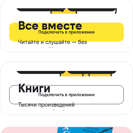
399 ₽ в мес
21 ₽ в день
Все вместе
Подключить в приложении
Читайте и слушайте — без
ограничений*
299 ₽ в мес
14 ₽ в день
Книги
Подключить в приложении
Тысячи произведений
с доступом офлайн