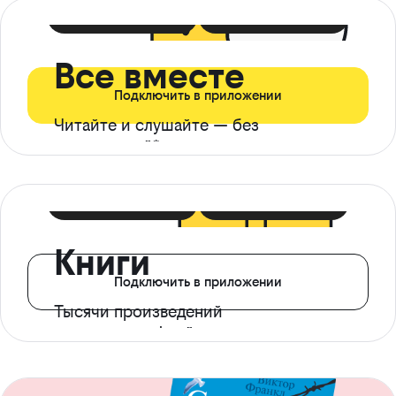
399 ₽ в мес
21 ₽ в день
Все вместе
Подключить в приложении
Читайте и слушайте — без
ограничений*
299 ₽ в мес
14 ₽ в день
Книги
Подключить в приложении
Тысячи произведений
с доступом офлайн