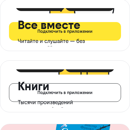
399 ₽ в мес
21 ₽ в день
Все вместе
Подключить в приложении
Читайте и слушайте — без
ограничений*
299 ₽ в мес
14 ₽ в день
Книги
Подключить в приложении
Тысячи произведений
с доступом офлайн