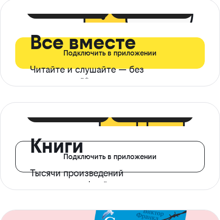
399 ₽ в мес
21 ₽ в день
Все вместе
Подключить в приложении
Читайте и слушайте — без
ограничений*
299 ₽ в мес
14 ₽ в день
Книги
Подключить в приложении
Тысячи произведений
с доступом офлайн