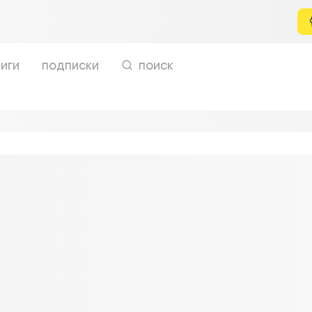
иги
подписки
поиск