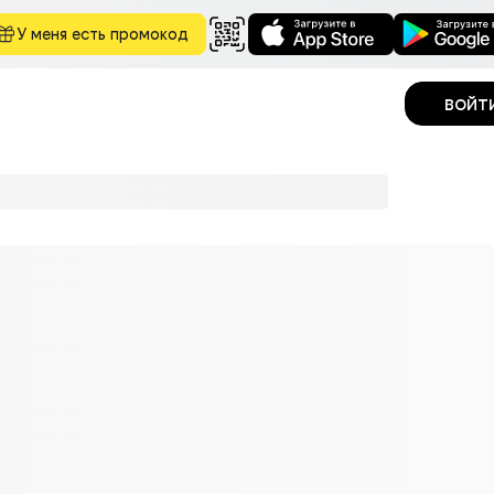
У меня есть промокод
войт