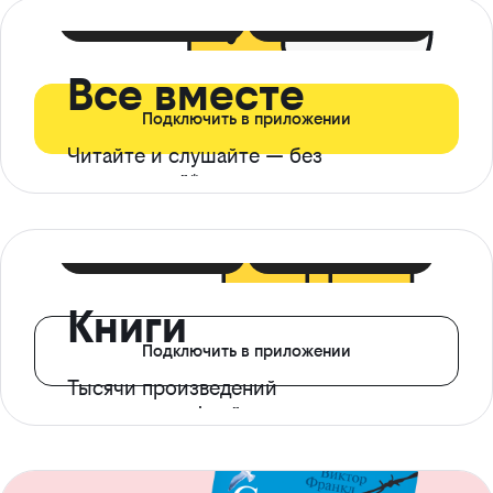
399 ₽ в мес
21 ₽ в день
Все вместе
Подключить в приложении
Читайте и слушайте — без
ограничений*
299 ₽ в мес
14 ₽ в день
Книги
Подключить в приложении
Тысячи произведений
с доступом офлайн