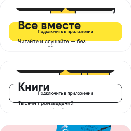
399 ₽ в мес
21 ₽ в день
Все вместе
Подключить в приложении
Читайте и слушайте — без
ограничений*
299 ₽ в мес
14 ₽ в день
Книги
Подключить в приложении
Тысячи произведений
с доступом офлайн