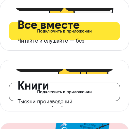
399 ₽ в мес
21 ₽ в день
Все вместе
Подключить в приложении
Читайте и слушайте — без
ограничений*
299 ₽ в мес
14 ₽ в день
Книги
Подключить в приложении
Тысячи произведений
с доступом офлайн