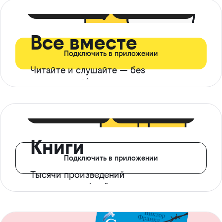
399 ₽ в мес
21 ₽ в день
Все вместе
Подключить в приложении
Читайте и слушайте — без
ограничений*
299 ₽ в мес
14 ₽ в день
Книги
Подключить в приложении
Тысячи произведений
с доступом офлайн