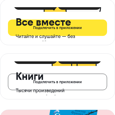
399 ₽ в мес
21 ₽ в день
Все вместе
Подключить в приложении
Читайте и слушайте — без
ограничений*
299 ₽ в мес
14 ₽ в день
Книги
Подключить в приложении
Тысячи произведений
с доступом офлайн