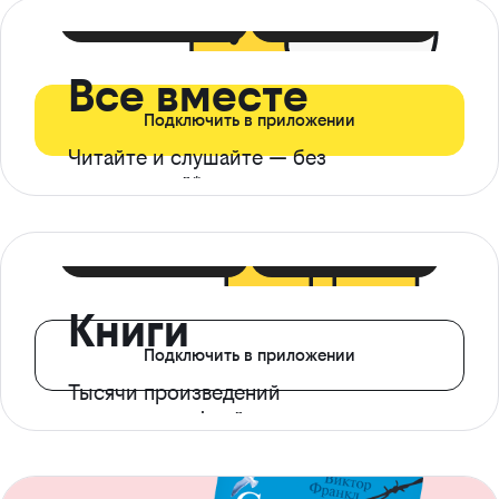
399 ₽ в мес
21 ₽ в день
Все вместе
Подключить в приложении
Читайте и слушайте — без
ограничений*
299 ₽ в мес
14 ₽ в день
Книги
Подключить в приложении
Тысячи произведений
с доступом офлайн