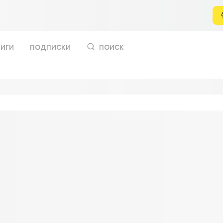
иги
подписки
поиск