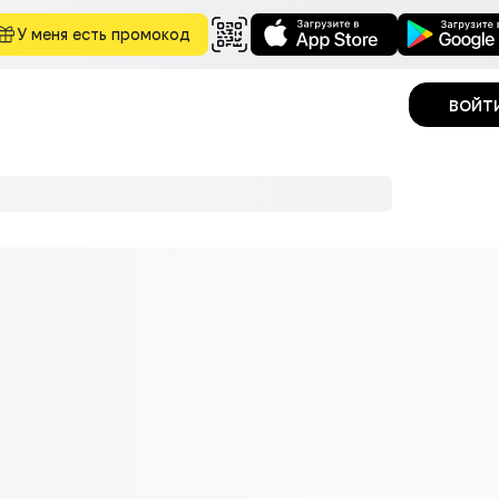
У меня есть промокод
войт