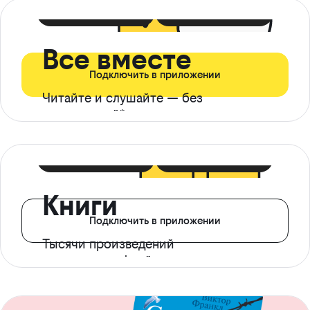
399 ₽ в мес
21 ₽ в день
Все вместе
Подключить в приложении
Читайте и слушайте — без
ограничений*
299 ₽ в мес
14 ₽ в день
Книги
Подключить в приложении
Тысячи произведений
с доступом офлайн