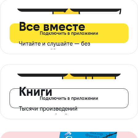
399 ₽ в мес
21 ₽ в день
Все вместе
Подключить в приложении
Читайте и слушайте — без
ограничений*
299 ₽ в мес
14 ₽ в день
Книги
Подключить в приложении
Тысячи произведений
с доступом офлайн