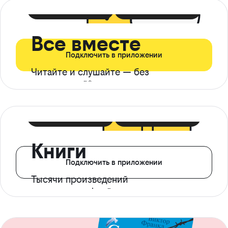
399 ₽ в мес
21 ₽ в день
Все вместе
Подключить в приложении
Читайте и слушайте — без
ограничений*
299 ₽ в мес
14 ₽ в день
Книги
Подключить в приложении
Тысячи произведений
с доступом офлайн