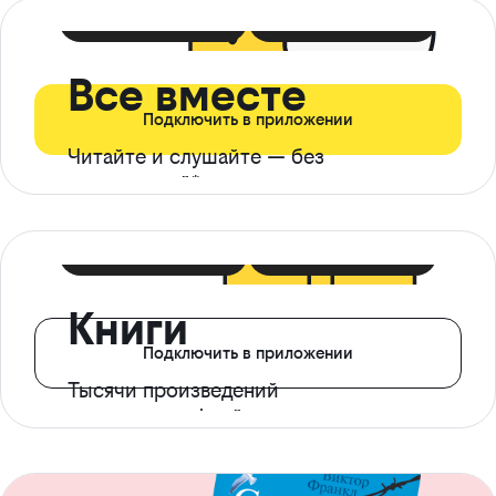
399 ₽ в мес
21 ₽ в день
Все вместе
Подключить в приложении
Читайте и слушайте — без
ограничений*
299 ₽ в мес
14 ₽ в день
Книги
Подключить в приложении
Тысячи произведений
с доступом офлайн