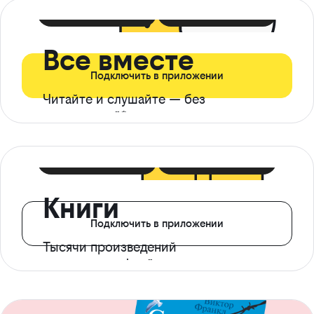
399 ₽ в мес
21 ₽ в день
Все вместе
Подключить в приложении
Читайте и слушайте — без
ограничений*
299 ₽ в мес
14 ₽ в день
Книги
Подключить в приложении
Тысячи произведений
с доступом офлайн