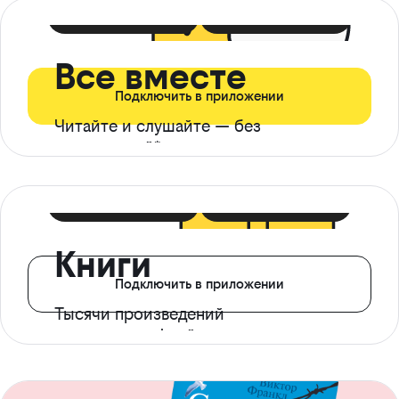
399 ₽ в мес
21 ₽ в день
Все вместе
Подключить в приложении
Читайте и слушайте — без
ограничений*
299 ₽ в мес
14 ₽ в день
Книги
Подключить в приложении
Тысячи произведений
с доступом офлайн