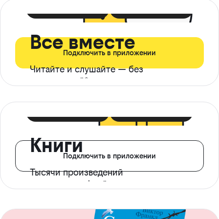
399 ₽ в мес
21 ₽ в день
Все вместе
Подключить в приложении
Читайте и слушайте — без
ограничений*
299 ₽ в мес
14 ₽ в день
Книги
Подключить в приложении
Тысячи произведений
с доступом офлайн