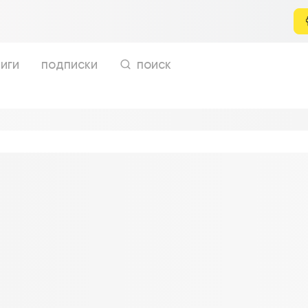
иги
подписки
поиск