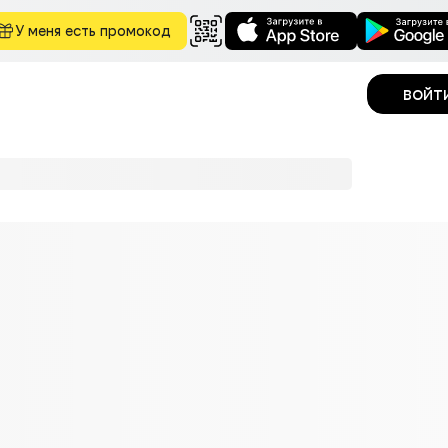
У меня есть промокод
войт