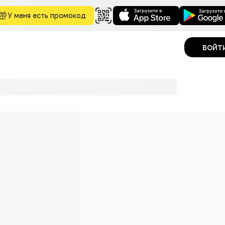
У меня есть промокод
войт