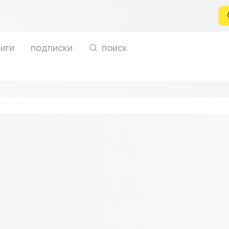
иги
подписки
поиск