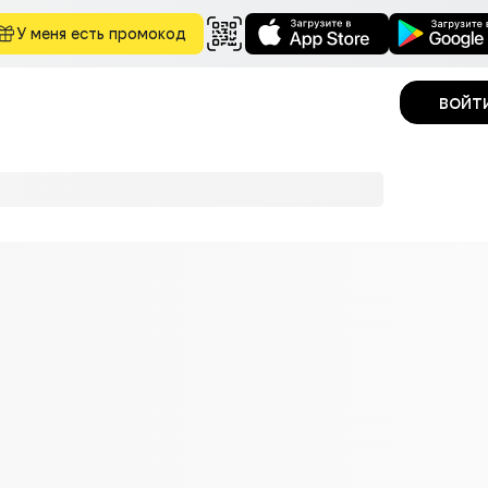
У меня есть промокод
войт