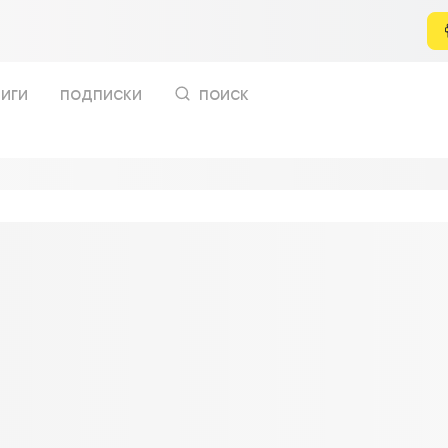
иги
подписки
поиск