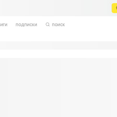
иги
подписки
поиск