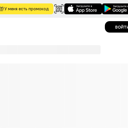
У меня есть промокод
войт