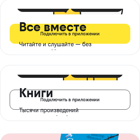
399 ₽ в мес
21 ₽ в день
Все вместе
Подключить в приложении
Читайте и слушайте — без
ограничений*
299 ₽ в мес
14 ₽ в день
Книги
Подключить в приложении
Тысячи произведений
с доступом офлайн