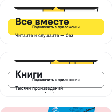
399 ₽ в мес
21 ₽ в день
Все вместе
Подключить в приложении
Читайте и слушайте — без
ограничений*
299 ₽ в мес
14 ₽ в день
Книги
Подключить в приложении
Тысячи произведений
с доступом офлайн