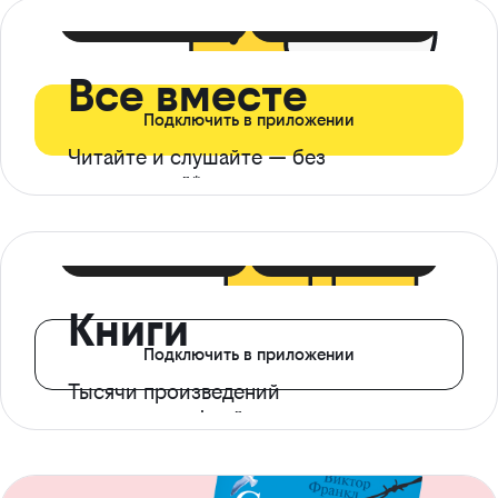
399 ₽ в мес
21 ₽ в день
Все вместе
Подключить в приложении
Читайте и слушайте — без
ограничений*
299 ₽ в мес
14 ₽ в день
Книги
Подключить в приложении
Тысячи произведений
с доступом офлайн