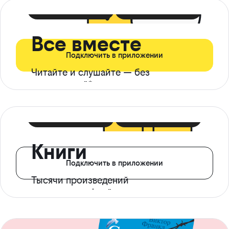
399 ₽ в мес
21 ₽ в день
Все вместе
Подключить в приложении
Читайте и слушайте — без
ограничений*
299 ₽ в мес
14 ₽ в день
Книги
Подключить в приложении
Тысячи произведений
с доступом офлайн