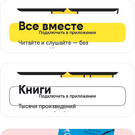
399 ₽ в мес
21 ₽ в день
Все вместе
Подключить в приложении
Читайте и слушайте — без
ограничений*
299 ₽ в мес
14 ₽ в день
Книги
Подключить в приложении
Тысячи произведений
с доступом офлайн