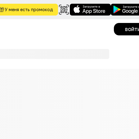
У меня есть промокод
войт