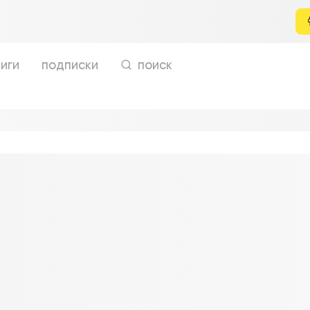
иги
подписки
поиск