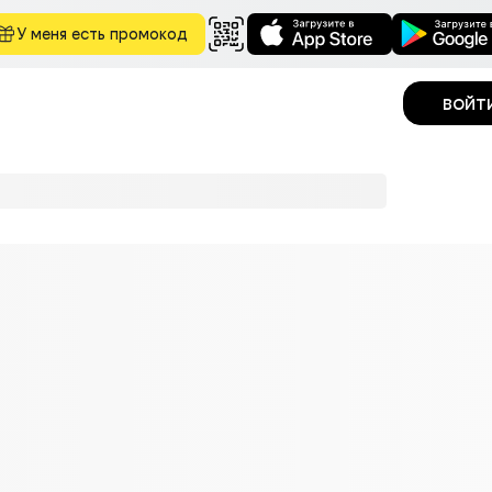
У меня есть промокод
войт