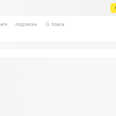
иги
подписки
поиск