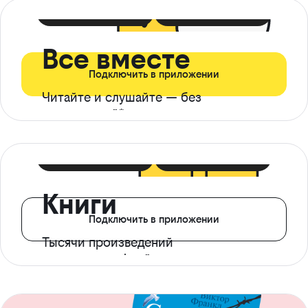
399 ₽ в мес
21 ₽ в день
Все вместе
Подключить в приложении
Читайте и слушайте — без
ограничений*
299 ₽ в мес
14 ₽ в день
Книги
Подключить в приложении
Тысячи произведений
с доступом офлайн