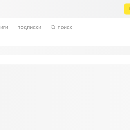
иги
подписки
поиск