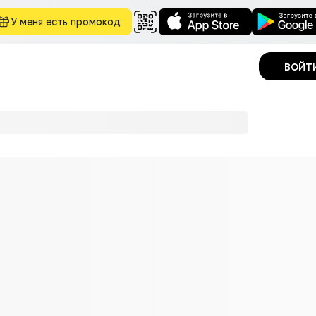
У меня есть промокод
войт