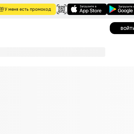
У меня есть промокод
войт