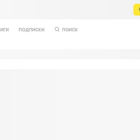
иги
подписки
поиск