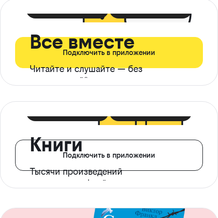
399 ₽ в мес
21 ₽ в день
Все вместе
Подключить в приложении
Читайте и слушайте — без
ограничений*
299 ₽ в мес
14 ₽ в день
Книги
Подключить в приложении
Тысячи произведений
с доступом офлайн