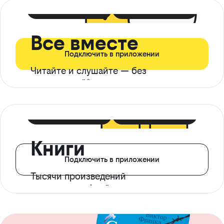
399 ₽ в мес
21 ₽ в день
Все вместе
Подключить в приложении
Читайте и слушайте — без
ограничений*
299 ₽ в мес
14 ₽ в день
Книги
Подключить в приложении
Тысячи произведений
с доступом офлайн