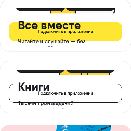
399 ₽ в мес
21 ₽ в день
Все вместе
Подключить в приложении
Читайте и слушайте — без
ограничений*
299 ₽ в мес
14 ₽ в день
Книги
Подключить в приложении
Тысячи произведений
с доступом офлайн