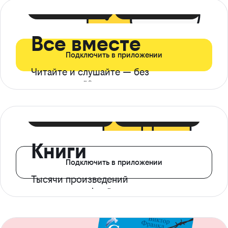
399 ₽ в мес
21 ₽ в день
Все вместе
Подключить в приложении
Читайте и слушайте — без
ограничений*
299 ₽ в мес
14 ₽ в день
Книги
Подключить в приложении
Тысячи произведений
с доступом офлайн